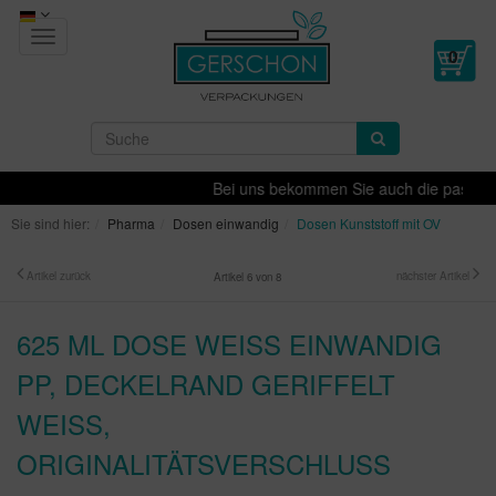
Toggle
navigation
Bei uns bekommen Sie auch die passende D
Sie sind hier:
Pharma
Dosen einwandig
Dosen Kunststoff mit OV
Artikel zurück
nächster Artikel
Artikel 6 von 8
625 ML DOSE WEISS EINWANDIG P
P, DECKELRAND GERIFFELT W
EISS, OR
IGINALITÄTSVERSCHLUSS