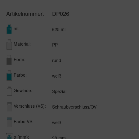
Artikelnummer:
DP026
ml:
625 ml
Material:
PP
Form:
rund
Farbe:
weiß
Gewinde:
Spezial
Verschluss (VS):
Schraubverschluss/OV
Farbe VS:
weiß
ø (mm):
98 mm