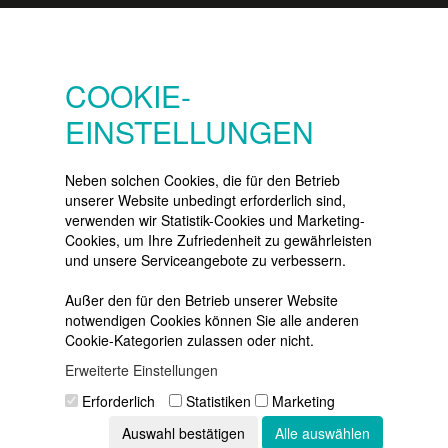
SERVICE
Konto
COOKIE-
Merkzettel
EINSTELLUNGEN
Warenkorb
Vertrag widerrufen
Neben solchen Cookies, die für den Betrieb
unserer Website unbedingt erforderlich sind,
verwenden wir Statistik-Cookies und Marketing-
Cookies, um Ihre Zufriedenheit zu gewährleisten
NEWSLETTER
und unsere Serviceangebote zu verbessern.
Die neuesten Produkte und die
besten Angebote
Außer den für den Betrieb unserer Website
per E-Mail:
notwendigen Cookies können Sie alle anderen
Cookie-Kategorien zulassen oder nicht.
Newsletter
Erweiterte Einstellungen
Abonnieren
Erforderlich
Statistiken
Marketing
Auswahl bestätigen
Alle auswählen