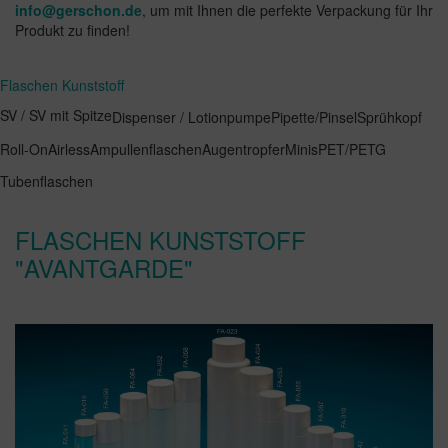
info@gerschon.de
, um mit Ihnen die perfekte Verpackung für Ihr
Produkt zu finden!
Flaschen Kunststoff
SV / SV mit Spitze
Dispenser / Lotionpumpe
Pipette/Pinsel
Sprühkopf
Roll-On
Airless
Ampullenflaschen
Augentropfer
Minis
PET/PETG
Tubenflaschen
FLASCHEN KUNSTSTOFF
"AVANTGARDE"