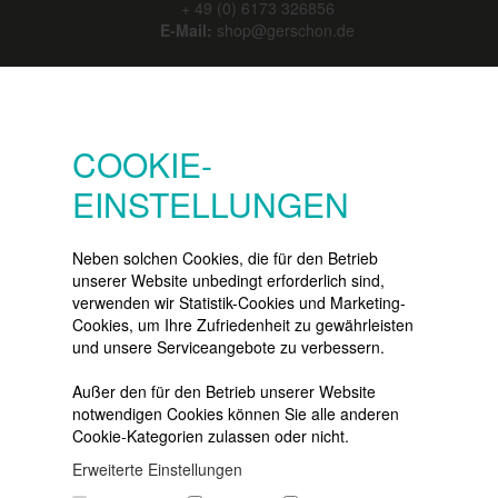
+ 49 (0) 6173 326856
E-Mail:
shop@gerschon.de
SERVICE
COOKIE-
Konto
Merkzettel
EINSTELLUNGEN
Warenkorb
Vertrag widerrufen
Neben solchen Cookies, die für den Betrieb
unserer Website unbedingt erforderlich sind,
verwenden wir Statistik-Cookies und Marketing-
Cookies, um Ihre Zufriedenheit zu gewährleisten
NEWSLETTER
und unsere Serviceangebote zu verbessern.
Die neuesten Produkte und die
besten Angebote
Außer den für den Betrieb unserer Website
per E-Mail:
notwendigen Cookies können Sie alle anderen
Cookie-Kategorien zulassen oder nicht.
Newsletter
Erweiterte Einstellungen
Abonnieren