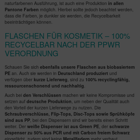
naturfarbenen Ausführung, ist auch eine Produktion
in allen
Pantone Farben
möglich. Hierbei sollte jedoch beachtet werden,
dass die Farben, je dunkler sie werden, die Recycelbarkeit
beeinträchtigen können.
FLASCHEN FÜR KOSMETIK – 100%
RECYCELBAR NACH DER PPWR
VERORDNUNG
Schauen Sie sich
ebenfalls unsere Flaschen aus biobasiertem
PE
an. Auch sie werden in
Deutschland produziert
und
verfügen über
kurze Lieferweg
, sind zu
100% recyclingfähig,
ressourcenschonend und nachhaltig
.
Auch bei
den Verschlüssen
machen wir keine Kompromisse und
setzen auf
deutsche Produktion
, um neben der Qualität auch
den Vorteil der kurzen Lieferwege zu nutzen. Die
Schraubverschlüsse, Flip-Tops, Disc-Tops sowie Sprühköpfe
sind aus PP
, bei den Dispensern sind wir bereits einen Schritt
weiter. Der
weiße Dispenser ist aus Green PE
, der
schwarze
Dispenser zu 50% aus PCR und mit Carbon freiem Schwarz
eingefärbt, zudem sind keine
Metallfedern
mehr verbaut.