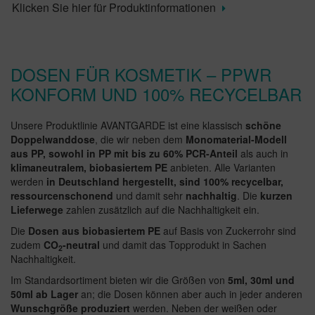
Klicken Sie hier für Produktinformationen
DOSEN FÜR KOSMETIK – PPWR
KONFORM UND 100% RECYCELBAR
Unsere Produktlinie AVANTGARDE ist eine klassisch
schöne
Doppelwanddose
, die wir neben dem
Monomaterial-Modell
aus PP, sowohl in PP mit bis zu 60% PCR-Anteil
als auch in
klimaneutralem, biobasiertem PE
anbieten. Alle Varianten
werden
in Deutschland hergestellt, sind 100% recycelbar,
ressourcenschonend
und damit sehr
nachhaltig
. Die
kurzen
Lieferwege
zahlen zusätzlich auf die Nachhaltigkeit ein.
Die
Dosen aus biobasiertem PE
auf Basis von Zuckerrohr sind
zudem
CO
-neutral
und damit das Topprodukt in Sachen
2
Nachhaltigkeit.
Im Standardsortiment bieten wir die Größen von
5ml, 30ml und
50ml ab Lager
an; die Dosen können aber auch in jeder anderen
Wunschgröße produziert
werden. Neben der weißen oder