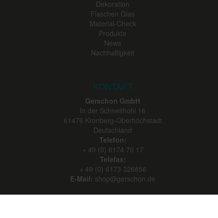
Dekoration
Flaschen Glas
Material-Check
Produkte
News
Nachhaltigkeit
KONTAKT
Gerschon GmbH
In der Schneithohl 16
61476
Kronberg-Oberhöchstadt
Deutschland
Telefon:
+ 49 (0) 6174 70 17
Telefax:
+ 49 (0) 6173 326856
E-Mail:
shop@gerschon.de
SERVICE