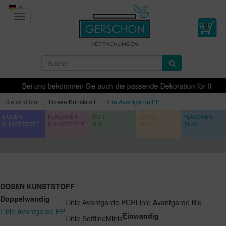
Toggle
navigation
Bei uns bekommen Sie auch die passende Dekoration für Ihre Pro
Sie sind hier:
Dosen Kunststoff
Linie Avantgarde PP
DOSEN
FLASCHEN
PCR /
DOSEN
FLASCHEN
KUNSTSTOFF
KUNSTSTOFF
BIO
GLAS
GLAS
DOSEN KUNSTSTOFF
Doppelwandig
Linie Avantgarde PCR
Linie Avantgarde Bio
Linie Avantgarde PP
Einwandig
Linie Softline
Minis