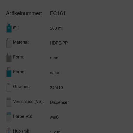
Artikelnummer:
FC161
ml:
500 ml
Material:
HDPE/PP
Form:
rund
Farbe:
natur
Gewinde:
24/410
Verschluss (VS):
Dispenser
Farbe VS:
weiß
Hub (ml):
1,2 ml