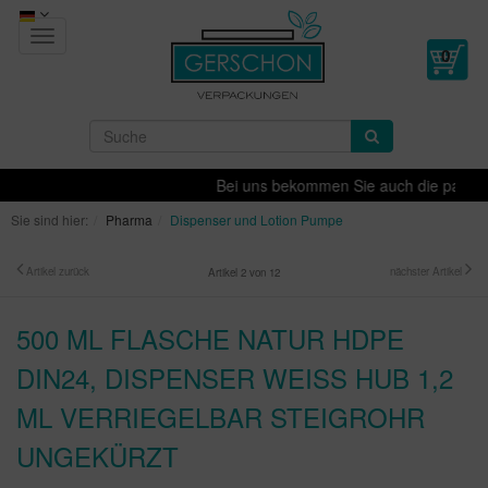
Toggle
navigation
Bei uns bekommen Sie auch die passende 
Sie sind hier:
Pharma
Dispenser und Lotion Pumpe
Artikel zurück
nächster Artikel
Artikel 2 von 12
500 ML FLASCHE NATUR HDPE
DIN24, DISPENSER WEISS HUB 1,2 M
L VERRIEGELBAR STEIGROHR U
NGEKÜRZT