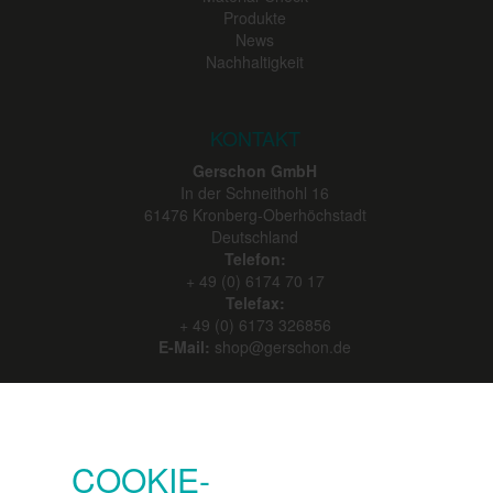
Produkte
News
Nachhaltigkeit
KONTAKT
Gerschon GmbH
In der Schneithohl 16
61476
Kronberg-Oberhöchstadt
Deutschland
Telefon:
+ 49 (0) 6174 70 17
Telefax:
+ 49 (0) 6173 326856
E-Mail:
shop@gerschon.de
SERVICE
Konto
COOKIE-
Merkzettel