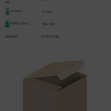
ø (mm):
71 mm
Höhe (mm):
194 mm
Gewicht:
0.04716 kg