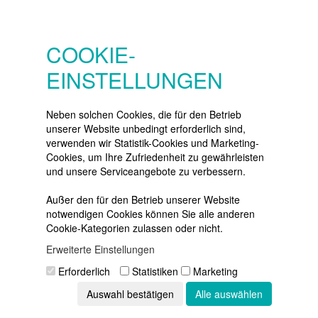
SERVICE
Konto
COOKIE-
Merkzettel
EINSTELLUNGEN
Warenkorb
Vertrag widerrufen
Neben solchen Cookies, die für den Betrieb
unserer Website unbedingt erforderlich sind,
verwenden wir Statistik-Cookies und Marketing-
Cookies, um Ihre Zufriedenheit zu gewährleisten
NEWSLETTER
und unsere Serviceangebote zu verbessern.
Die neuesten Produkte und die
besten Angebote
Außer den für den Betrieb unserer Website
per E-Mail:
notwendigen Cookies können Sie alle anderen
Cookie-Kategorien zulassen oder nicht.
Newsletter
Erweiterte Einstellungen
Abonnieren
Erforderlich
Statistiken
Marketing
Auswahl bestätigen
Alle auswählen