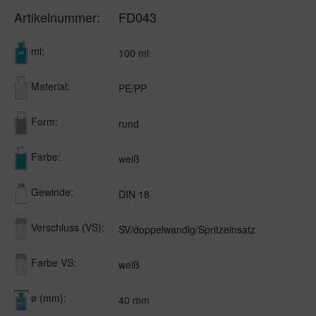
Artikelnummer:
FD043
ml:
100 ml
Material:
PE/PP
Form:
rund
Farbe:
weiß
Gewinde:
DIN 18
Verschluss (VS):
SV/doppelwandig/Spritzeinsatz
Farbe VS:
weiß
ø (mm):
40 mm