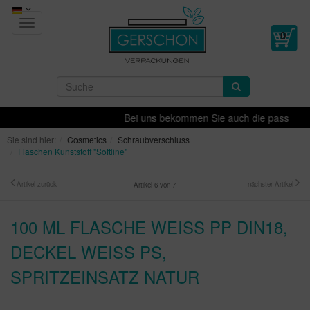
Toggle
navigation
Bei uns bekommen Sie auch die passende Dek
Sie sind hier:
Cosmetics
Schraubverschluss
Flaschen Kunststoff "Softline"
Artikel zurück
nächster Artikel
Artikel 6 von 7
100 ML FLASCHE WEISS PP DIN18, D
ECKEL WEISS PS, SP
RITZEINSATZ NATUR