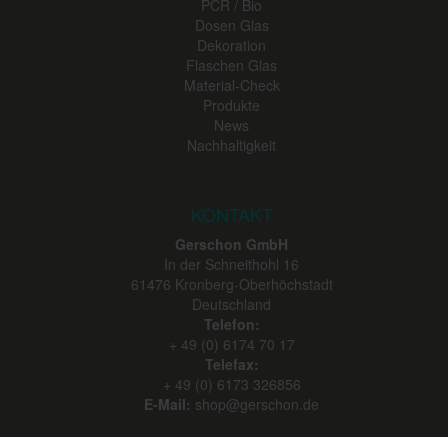
PCR / Bio
Dosen Glas
Dekoration
Flaschen Glas
Material-Check
Produkte
News
Nachhaltigkeit
KONTAKT
Gerschon GmbH
In der Schneithohl 16
61476
Kronberg-Oberhöchstadt
Deutschland
Telefon:
+ 49 (0) 6174 70 17
Telefax:
+ 49 (0) 6173 326856
E-Mail:
shop@gerschon.de