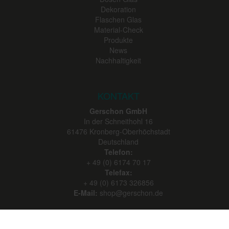
Dekoration
Flaschen Glas
Material-Check
Produkte
News
Nachhaltigkeit
KONTAKT
Gerschon GmbH
In der Schneithohl 16
61476
Kronberg-Oberhöchstadt
Deutschland
Telefon:
+ 49 (0) 6174 70 17
Telefax:
+ 49 (0) 6173 326856
E-Mail:
shop@gerschon.de