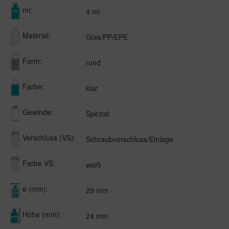
ml:
4 ml
Material:
Glas/PP/EPE
Form:
rund
Farbe:
klar
Gewinde:
Spezial
Verschluss (VS):
Schraubverschluss/Einlage
Farbe VS:
weiß
ø (mm):
29 mm
Höhe (mm):
24 mm