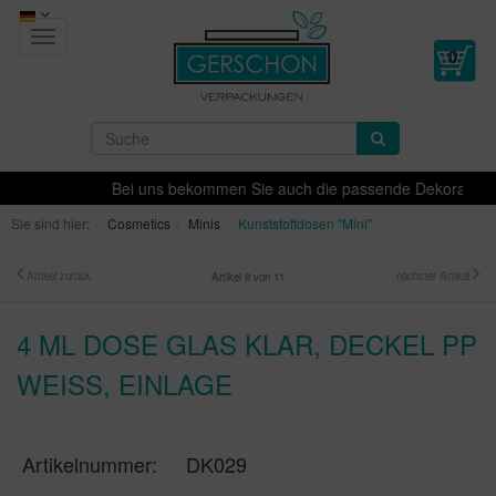
Toggle
navigation
Bei uns bekommen Sie auch die passende Dekoration für 
Sie sind hier:
Cosmetics
Minis
Kunststoffdosen "Mini"
Artikel zurück
nächster Artikel
Artikel 8 von 11
4 ML DOSE GLAS KLAR, DECKEL PP
WEISS, EINLAGE
Artikelnummer:
DK029