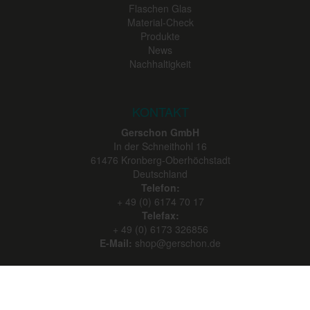
Flaschen Glas
Material-Check
Produkte
News
Nachhaltigkeit
KONTAKT
Gerschon GmbH
In der Schneithohl 16
61476
Kronberg-Oberhöchstadt
Deutschland
Telefon:
+ 49 (0) 6174 70 17
Telefax:
+ 49 (0) 6173 326856
E-Mail:
shop@gerschon.de
SERVICE