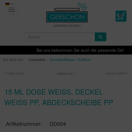
Toggle
navigation
Bei uns bekommen Sie auch die passende Dekoration 
Sie sind hier:
Cosmetics
Kunststoffdosen "Softline"
Artikel zurück
nächster Artikel
Artikel 4 von 7
15 ML DOSE WEISS, DECKEL W
EISS PP, ABDECKSCHEIBE PP
Artikelnummer:
DD004