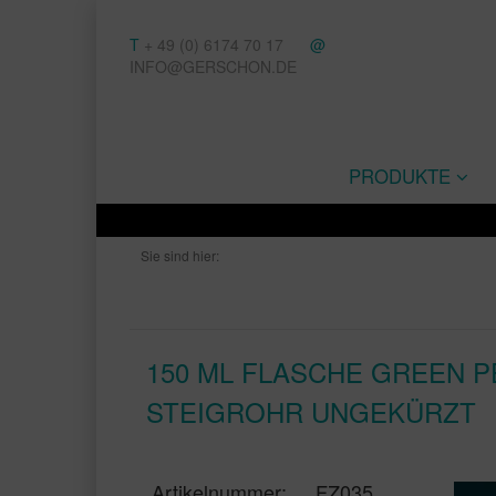
T
+ 49 (0) 6174 70 17
@
INFO@GERSCHON.DE
PRODUKTE
Sie sind hier:
150 ML FLASCHE GREEN PE
TEIGROHR UNGEKÜRZT
Artikelnummer:
FZ035