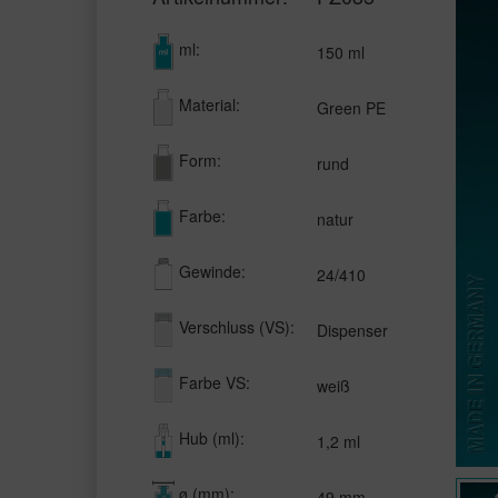
ml:
150 ml
Material:
Green PE
Form:
rund
Farbe:
natur
Gewinde:
24/410
Verschluss (VS):
Dispenser
Farbe VS:
weiß
Hub (ml):
1,2 ml
ø (mm):
49 mm