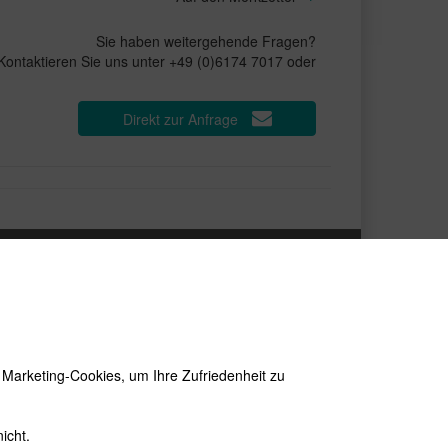
Sie haben weitergehende Fragen?
Kontaktieren Sie uns unter +49 (0)6174 7017 oder
Direkt zur Anfrage
EWSLETTER
e neuesten Produkte und die besten Angebote
r E-Mail:
wsletter
Abonnieren
d Marketing-Cookies, um Ihre Zufriedenheit zu
icht.