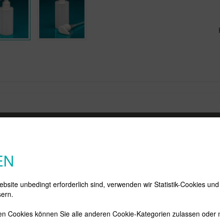
KONTAKT
SERVICE
N
Gerschon GmbH
Konto
Di
EN
In der Schneithohl 16
Merkzettel
pe
61476
Kronberg-
Warenkorb
Ne
Oberhöchstadt
bsite unbedingt erforderlich sind, verwenden wir Statistik-Cookies un
Deutschland
ern.
Vertrag widerrufen
Telefon:
+ 49 (0) 6174 70 17
n Cookies können Sie alle anderen Cookie-Kategorien zulassen oder n