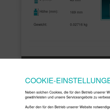
Höhe (mm):
169 mm
Gewicht:
0.02716 kg
INFORMATIONEN
KATEGORIEN
Cookies Einstellungen
Cosmetics
COOKIE-EINSTELLUNG
Unternehmen
Dosen Kunststoff
Impressum
Flaschen Kunststoff
AGB Allgemeine
Pharma
Neben solchen Cookies, die für den Betrieb unserer We
Geschäftsbedingungen
PCR / Bio
gewährleisten und unsere Serviceangebote zu verbess
Datenschutzerklärung
Dosen Glas
Zahlung und Lieferung
Dekoration
Außer den für den Betrieb unserer Website notwendige