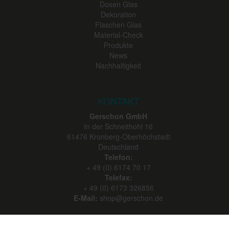
Dosen Glas
Dekoration
Flaschen Glas
Material-Check
Produkte
News
Nachhaltigkeit
KONTAKT
Gerschon GmbH
In der Schneithohl 16
61476
Kronberg-Oberhöchstadt
Deutschland
Telefon:
+ 49 (0) 6174 70 17
Telefax:
+ 49 (0) 6173 326856
E-Mail:
shop@gerschon.de