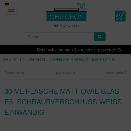
Toggle
navigation
Bei uns bekommen Sie auch die passende Dekoration 
Sie sind hier:
Cosmetics
Glasflaschen oval mit Schraubverschluss
Artikel zurück
nächster Artikel
Artikel 7 von 12
30 ML FLASCHE MATT OVAL GLAS
E5, SCHRAUBVERSCHLUSS WEISS E
INWANDIG