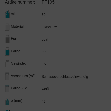
Artikelnummer:
FF195
ml:
30 ml
Material:
Glas/HPM
Form:
oval
Farbe:
matt
Gewinde:
E5
Verschluss (VS):
Schraubverschluss/einwandig
Farbe VS:
weiß
ø (mm):
46 mm