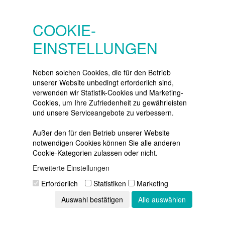
SERVICE
Konto
COOKIE-
Merkzettel
EINSTELLUNGEN
Warenkorb
Vertrag widerrufen
Neben solchen Cookies, die für den Betrieb
unserer Website unbedingt erforderlich sind,
verwenden wir Statistik-Cookies und Marketing-
Cookies, um Ihre Zufriedenheit zu gewährleisten
NEWSLETTER
und unsere Serviceangebote zu verbessern.
Die neuesten Produkte und die
besten Angebote
Außer den für den Betrieb unserer Website
per E-Mail:
notwendigen Cookies können Sie alle anderen
Cookie-Kategorien zulassen oder nicht.
Newsletter
Erweiterte Einstellungen
Abonnieren
Erforderlich
Statistiken
Marketing
Auswahl bestätigen
Alle auswählen