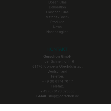
Dosen Glas
Dekoration
Flaschen Glas
Material-Check
Produkte
News
Nachhaltigkeit
KONTAKT
Gerschon GmbH
In der Schneithohl 16
61476
Kronberg-Oberhöchstadt
Deutschland
Telefon:
+ 49 (0) 6174 70 17
Telefax:
+ 49 (0) 6173 326856
E-Mail:
shop@gerschon.de