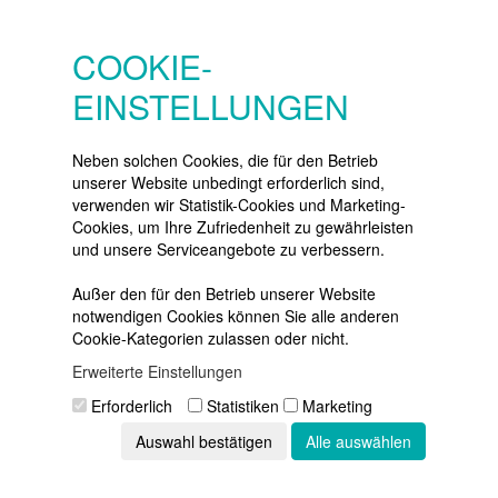
SERVICE
Konto
COOKIE-
Merkzettel
EINSTELLUNGEN
Warenkorb
Vertrag widerrufen
Neben solchen Cookies, die für den Betrieb
unserer Website unbedingt erforderlich sind,
verwenden wir Statistik-Cookies und Marketing-
Cookies, um Ihre Zufriedenheit zu gewährleisten
NEWSLETTER
und unsere Serviceangebote zu verbessern.
Die neuesten Produkte und die
besten Angebote
Außer den für den Betrieb unserer Website
per E-Mail:
notwendigen Cookies können Sie alle anderen
Cookie-Kategorien zulassen oder nicht.
Newsletter
Erweiterte Einstellungen
Abonnieren
Erforderlich
Statistiken
Marketing
Auswahl bestätigen
Alle auswählen