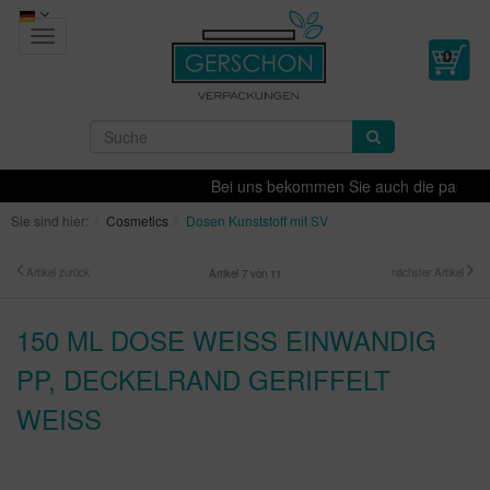
Toggle
navigation
Bei uns bekommen Sie auch die passende D
Sie sind hier:
Cosmetics
Dosen Kunststoff mit SV
Artikel zurück
nächster Artikel
Artikel 7 von 11
150 ML DOSE WEISS EINWANDIG P
P, DECKELRAND GERIFFELT W
EISS