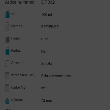
Artikelnummer:
DP032
ml:
100 ml
Material:
PET/PP/PE
Form:
rund
Farbe:
klar
Gewinde:
Spezial
Verschluss (VS):
Schraubverschluss
Farbe VS:
weiß
ø (mm):
72 mm