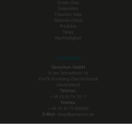
Dosen Glas
Dekoration
Flaschen Glas
Material-Check
Produkte
News
Nachhaltigkeit
KONTAKT
Gerschon GmbH
In der Schneithohl 16
61476
Kronberg-Oberhöchstadt
Deutschland
Telefon:
+ 49 (0) 6174 70 17
Telefax:
+ 49 (0) 6173 326856
E-Mail:
shop@gerschon.de