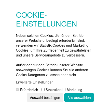
SERVICE
Konto
COOKIE-
Merkzettel
EINSTELLUNGEN
Warenkorb
Vertrag widerrufen
Neben solchen Cookies, die für den Betrieb
unserer Website unbedingt erforderlich sind,
verwenden wir Statistik-Cookies und Marketing-
Cookies, um Ihre Zufriedenheit zu gewährleisten
NEWSLETTER
und unsere Serviceangebote zu verbessern.
Die neuesten Produkte und die
besten Angebote
Außer den für den Betrieb unserer Website
per E-Mail:
notwendigen Cookies können Sie alle anderen
Cookie-Kategorien zulassen oder nicht.
Newsletter
Erweiterte Einstellungen
Abonnieren
Erforderlich
Statistiken
Marketing
Auswahl bestätigen
Alle auswählen