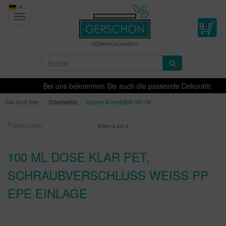
Toggle
navigation
Bei uns bekommen Sie auch die passende Dekoration für Ih
Sie sind hier:
Cosmetics
Dosen Kunststoff mit OV
Artikel zurück
Artikel 8 von 8
100 ML DOSE KLAR PET,
SCHRAUBVERSCHLUSS WEISS PP E
PE EINLAGE