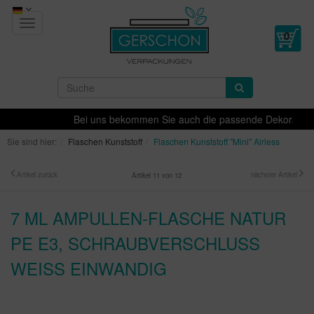
Toggle
navigation
Bei uns bekommen Sie auch die passende Dekoration für
Sie sind hier:
Flaschen Kunststoff
Flaschen Kunststoff "Mini" Airless
Artikel zurück
nächster Artikel
Artikel 11 von 12
7 ML AMPULLEN-FLASCHE NATUR
PE E3, SCHRAUBVERSCHLUSS
WEISS EINWANDIG