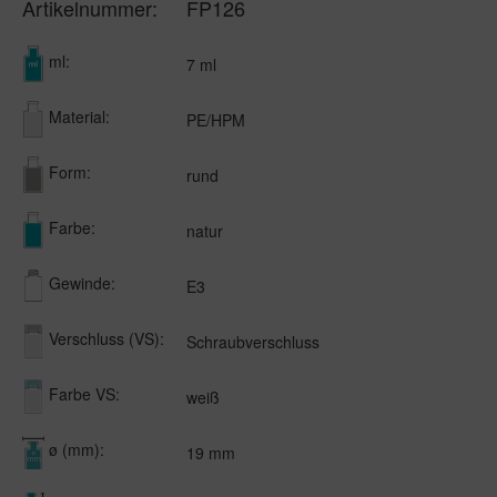
Artikelnummer:
FP126
ml:
7 ml
Material:
PE/HPM
Form:
rund
Farbe:
natur
Gewinde:
E3
Verschluss (VS):
Schraubverschluss
Farbe VS:
weiß
ø (mm):
19 mm