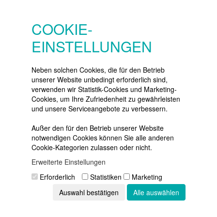
SERVICE
Konto
COOKIE-
Merkzettel
EINSTELLUNGEN
Warenkorb
Vertrag widerrufen
Neben solchen Cookies, die für den Betrieb
unserer Website unbedingt erforderlich sind,
verwenden wir Statistik-Cookies und Marketing-
Cookies, um Ihre Zufriedenheit zu gewährleisten
NEWSLETTER
und unsere Serviceangebote zu verbessern.
Die neuesten Produkte und die
besten Angebote
Außer den für den Betrieb unserer Website
per E-Mail:
notwendigen Cookies können Sie alle anderen
Cookie-Kategorien zulassen oder nicht.
Newsletter
Erweiterte Einstellungen
Abonnieren
Erforderlich
Statistiken
Marketing
Auswahl bestätigen
Alle auswählen