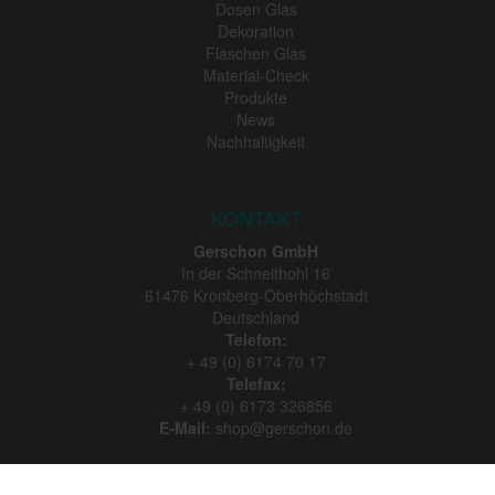
Dosen Glas
Dekoration
Flaschen Glas
Material-Check
Produkte
News
Nachhaltigkeit
KONTAKT
Gerschon GmbH
In der Schneithohl 16
61476
Kronberg-Oberhöchstadt
Deutschland
Telefon:
+ 49 (0) 6174 70 17
Telefax:
+ 49 (0) 6173 326856
E-Mail:
shop@gerschon.de