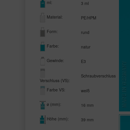
ml:
3 ml
Material:
PE/HPM
Form:
rund
Farbe:
natur
Gewinde:
E3
Schraubverschluss
Verschluss (VS):
Farbe VS:
weiß
ø (mm):
16 mm
Höhe (mm):
39 mm