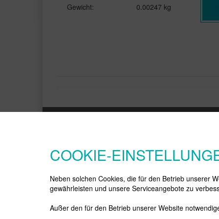
Gewicht:
0.00247 kg
INFORMATIONEN
KATEGORIEN
Cookies Einstellungen
Cosmetics
COOKIE-EINSTELLUNG
Unternehmen
Dosen Kunststoff
Impressum
Flaschen Kunststoff
AGB Allgemeine
Pharma
Neben solchen Cookies, die für den Betrieb unserer We
Geschäftsbedingungen
PCR / Bio
gewährleisten und unsere Serviceangebote zu verbess
Datenschutzerklärung
Dosen Glas
Zahlung und Lieferung
Dekoration
Außer den für den Betrieb unserer Website notwendige
Widerrufsrecht
Flaschen Glas