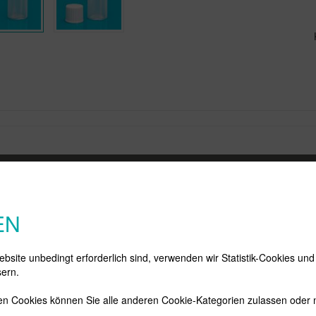
KONTAKT
SERVICE
N
Gerschon GmbH
Konto
Di
EN
In der Schneithohl 16
Merkzettel
pe
61476
Kronberg-
Warenkorb
Ne
Oberhöchstadt
bsite unbedingt erforderlich sind, verwenden wir Statistik-Cookies un
Deutschland
ern.
Vertrag widerrufen
Telefon:
+ 49 (0) 6174 70 17
n Cookies können Sie alle anderen Cookie-Kategorien zulassen oder n
Telefax: