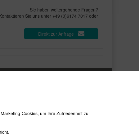
Sie haben weitergehende Fragen?
Kontaktieren Sie uns unter +49 (0)6174 7017 oder
Direkt zur Anfrage
EWSLETTER
e neuesten Produkte und die besten Angebote
r E-Mail:
wsletter
Abonnieren
d Marketing-Cookies, um Ihre Zufriedenheit zu
icht.