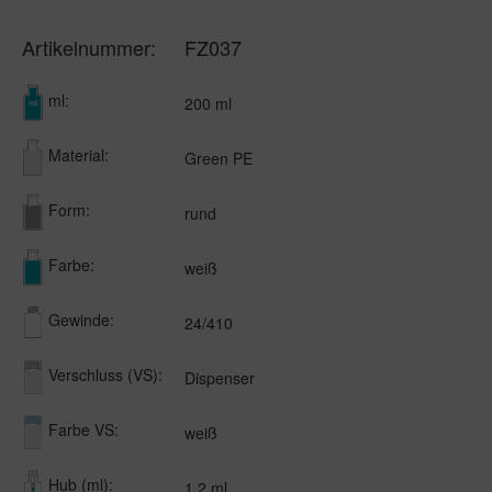
Artikelnummer:
FZ037
ml:
200 ml
Material:
Green PE
Form:
rund
Farbe:
weiß
Gewinde:
24/410
Verschluss (VS):
Dispenser
Farbe VS:
weiß
Hub (ml):
1,2 ml