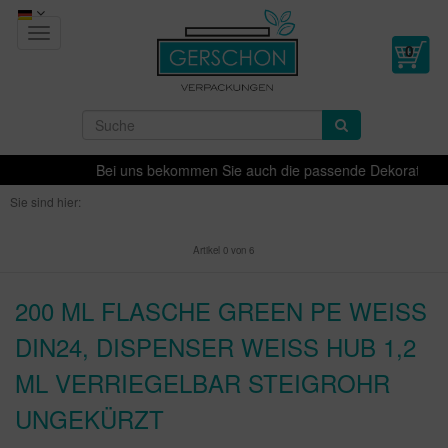
Toggle
navigation
Bei uns bekommen Sie auch die passende Dekoration für 
Sie sind hier:
Artikel 0 von 6
200 ML FLASCHE GREEN PE WEISS D
IN24, DISPENSER WEISS HUB 1,2 ML
VERRIEGELBAR STEIGROHR UN
GEKÜRZT