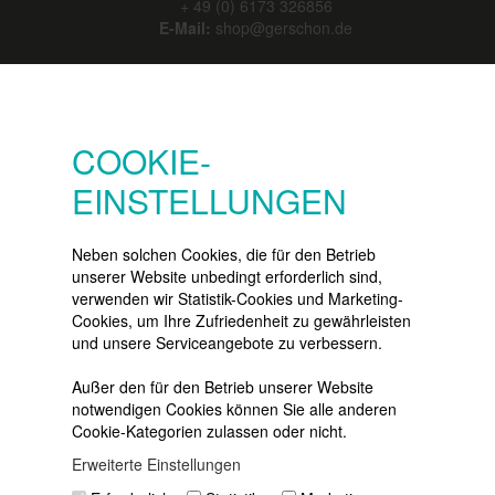
+ 49 (0) 6173 326856
E-Mail:
shop@gerschon.de
SERVICE
Konto
COOKIE-
Merkzettel
EINSTELLUNGEN
Warenkorb
Vertrag widerrufen
Neben solchen Cookies, die für den Betrieb
unserer Website unbedingt erforderlich sind,
verwenden wir Statistik-Cookies und Marketing-
Cookies, um Ihre Zufriedenheit zu gewährleisten
NEWSLETTER
und unsere Serviceangebote zu verbessern.
Die neuesten Produkte und die
besten Angebote
Außer den für den Betrieb unserer Website
per E-Mail:
notwendigen Cookies können Sie alle anderen
Cookie-Kategorien zulassen oder nicht.
Newsletter
Erweiterte Einstellungen
Abonnieren