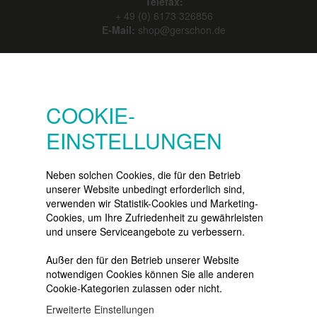
Telefax:
+ 49 (0) 6173 326856
E-Mail:
shop@gerschon.de
SERVICE
Konto
COOKIE-
Merkzettel
EINSTELLUNGEN
Warenkorb
Vertrag widerrufen
Neben solchen Cookies, die für den Betrieb
unserer Website unbedingt erforderlich sind,
verwenden wir Statistik-Cookies und Marketing-
Cookies, um Ihre Zufriedenheit zu gewährleisten
NEWSLETTER
und unsere Serviceangebote zu verbessern.
Die neuesten Produkte und die
besten Angebote
Außer den für den Betrieb unserer Website
per E-Mail:
notwendigen Cookies können Sie alle anderen
Cookie-Kategorien zulassen oder nicht.
Newsletter
Erweiterte Einstellungen