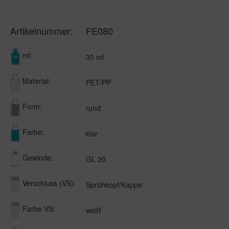
Artikelnummer:
FE080
ml:
30 ml
Material:
PET/PP
Form:
rund
Farbe:
klar
Gewinde:
GL 20
Verschluss (VS):
Sprühkopf/Kappe
Farbe VS:
weiß