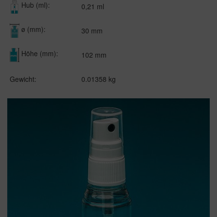
Hub (ml):
0,21 ml
ø (mm):
30 mm
Höhe (mm):
102 mm
Gewicht:
0.01358 kg