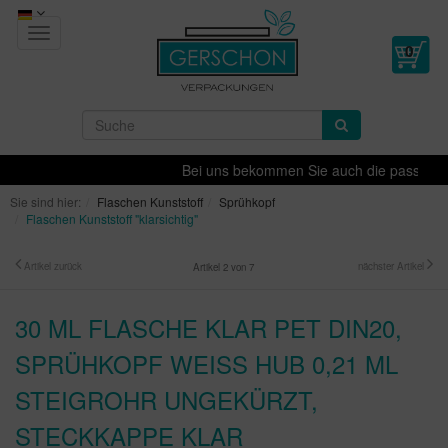
Toggle
navigation
Bei uns bekommen Sie auch die passende Dek
Sie sind hier:
Flaschen Kunststoff
Sprühkopf
Flaschen Kunststoff "klarsichtig"
Artikel zurück
nächster Artikel
Artikel 2 von 7
30 ML FLASCHE KLAR PET DIN20,
SPRÜHKOPF WEISS HUB 0,21 ML S
TEIGROHR UNGEKÜRZT, S
TECKKAPPE KLAR