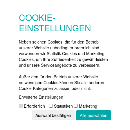
SERVICE
Konto
COOKIE-
Merkzettel
EINSTELLUNGEN
Warenkorb
Vertrag widerrufen
Neben solchen Cookies, die für den Betrieb
unserer Website unbedingt erforderlich sind,
verwenden wir Statistik-Cookies und Marketing-
Cookies, um Ihre Zufriedenheit zu gewährleisten
NEWSLETTER
und unsere Serviceangebote zu verbessern.
Die neuesten Produkte und die
besten Angebote
Außer den für den Betrieb unserer Website
per E-Mail:
notwendigen Cookies können Sie alle anderen
Cookie-Kategorien zulassen oder nicht.
Newsletter
Erweiterte Einstellungen
Abonnieren
Erforderlich
Statistiken
Marketing
Auswahl bestätigen
Alle auswählen