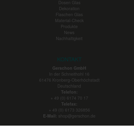
Dosen Glas
Dekoration
Flaschen Glas
Material-Check
Produkte
News
Nachhaltigkeit
KONTAKT
Gerschon GmbH
In der Schneithohl 16
61476
Kronberg-Oberhöchstadt
Deutschland
Telefon:
+ 49 (0) 6174 70 17
Telefax:
+ 49 (0) 6173 326856
E-Mail:
shop@gerschon.de