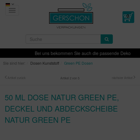
Toggle
navigation
Bei uns bekommen Sie auch die passende Dekoration fü
Sie sind hier:
Dosen Kunststoff
Green PE Dosen
Artikel zurück
nächster Artikel
Artikel 2 von 5
50 ML DOSE NATUR GREEN PE,
DECKEL UND ABDECKSCHEIBE
NATUR GREEN PE