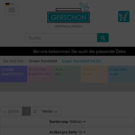
Toggle
navigation
Bei uns bekommen Sie auch die passende Dekoration für I
Sie sind hier:
Dosen Kunststoff
Dosen Kunststoff mit SV
DOSEN
FLASCHEN
PCR /
DOSEN
FLASCHEN
KUNSTSTOFF
KUNSTSTOFF
BIO
GLAS
GLAS
← Zurück
1
2
Weiter →
Sortierung:
Wählen
Artikel pro Seite
10