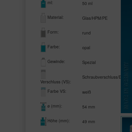
ml:
50 ml
Material:
Glas/HPM/PE
Form:
rund
Farbe:
opal
Gewinde:
Spezial
Schraubverschluss/Einlag
Verschluss (VS):
Farbe VS:
weiß
ø (mm):
54 mm
Höhe (mm):
49 mm