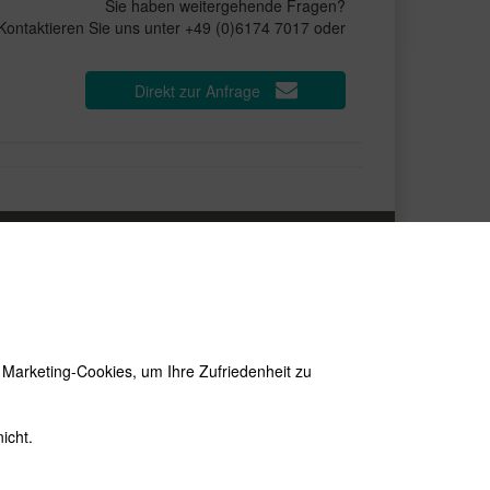
Sie haben weitergehende Fragen?
Kontaktieren Sie uns unter +49 (0)6174 7017 oder
Direkt zur Anfrage
EWSLETTER
e neuesten Produkte und die besten Angebote
r E-Mail:
wsletter
Abonnieren
d Marketing-Cookies, um Ihre Zufriedenheit zu
icht.