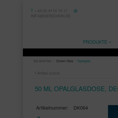
T
+ 49 (0) 6174 70 17
@
INFO@GERSCHON.DE
PRODUKTE
Sie sind hier:
Dosen Glas
Opalglas
Artikel zurück
50 ML OPALGLASDOSE, DE
Artikelnummer:
DK064