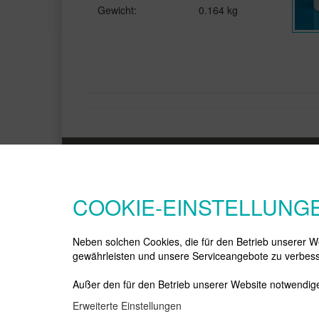
Gewicht:
0.164 kg
INFORMATIONEN
KATEGORIEN
Cookies Einstellungen
Cosmetics
COOKIE-EINSTELLUNG
Unternehmen
Dosen Kunststoff
Impressum
Flaschen Kunststoff
AGB Allgemeine
Pharma
Neben solchen Cookies, die für den Betrieb unserer We
Geschäftsbedingungen
PCR / Bio
gewährleisten und unsere Serviceangebote zu verbess
Datenschutzerklärung
Dosen Glas
Zahlung und Lieferung
Dekoration
Außer den für den Betrieb unserer Website notwendige
Widerrufsrecht
Flaschen Glas
Erweiterte Einstellungen
News
Material-Check