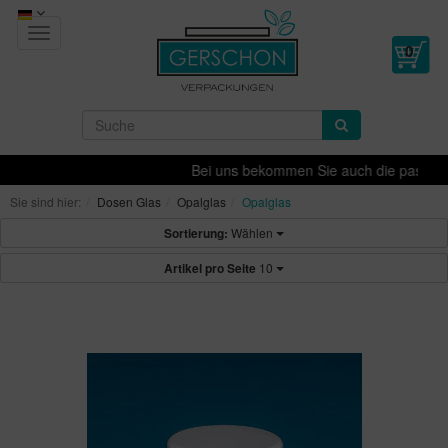
Toggle
navigation
Bei uns bekommen Sie auch die passende De
Sie sind hier:
Dosen Glas
Opalglas
Opalglas
Sortierung:
Wählen
Artikel pro Seite
10